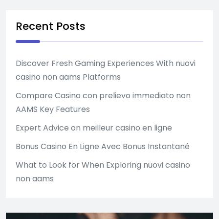
Recent Posts
Discover Fresh Gaming Experiences With nuovi
casino non aams Platforms
Compare Casino con prelievo immediato non
AAMS Key Features
Expert Advice on meilleur casino en ligne
Bonus Casino En Ligne Avec Bonus Instantané
What to Look for When Exploring nuovi casino
non aams