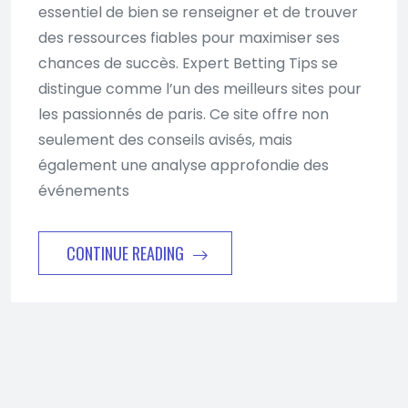
essentiel de bien se renseigner et de trouver
des ressources fiables pour maximiser ses
chances de succès. Expert Betting Tips se
distingue comme l’un des meilleurs sites pour
les passionnés de paris. Ce site offre non
seulement des conseils avisés, mais
également une analyse approfondie des
événements
CONTINUE READING