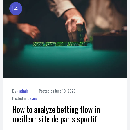
By -
admin
Posted on
June 10, 2026
Posted in
Casino
How to analyze betting flow in
meilleur site de paris sportif