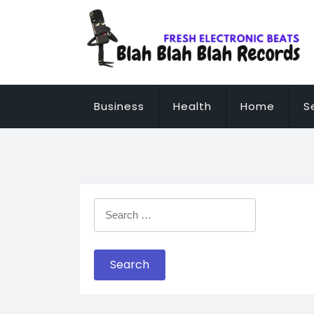
Skip
to
content
Business
Health
Home
S
Search
for: