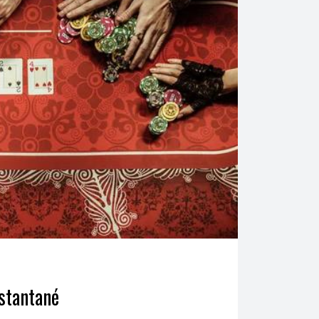
stantané