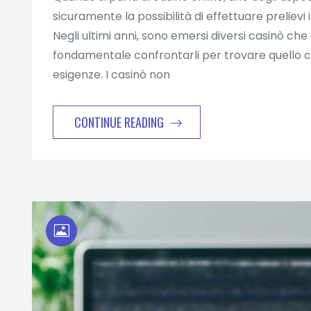
sicuramente la possibilità di effettuare preliev
Negli ultimi anni, sono emersi diversi casinò che
fondamentale confrontarli per trovare quello ch
esigenze. I casinò non
CONTINUE READING