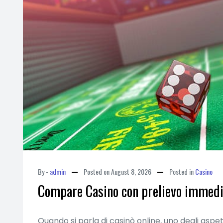
By -
admin
Posted on
August 8, 2026
Posted in
Casino
Compare Casino con prelievo immed
Quando si parla di casinò online, uno degli aspetti