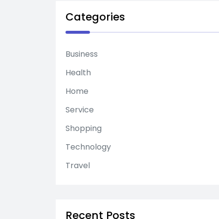
Categories
Business
Health
Home
Service
Shopping
Technology
Travel
Recent Posts