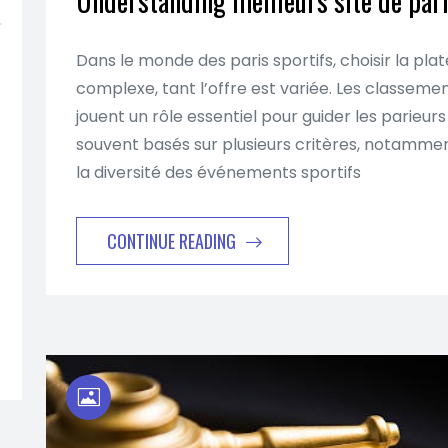
Understanding meilleurs site de par
Dans le monde des paris sportifs, choisir la p
complexe, tant l’offre est variée. Les classement
jouent un rôle essentiel pour guider les parieur
souvent basés sur plusieurs critères, notammen
la diversité des événements sportifs
CONTINUE READING