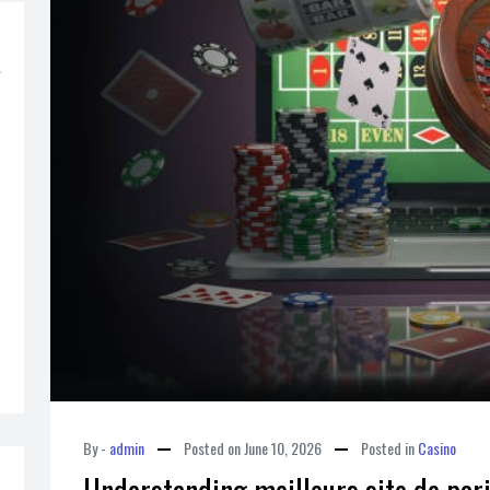
By -
admin
Posted on
June 10, 2026
Posted in
Casino