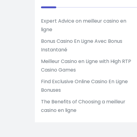
Expert Advice on meilleur casino en
ligne
Bonus Casino En Ligne Avec Bonus
Instantané
Meilleur Casino en Ligne with High RTP
Casino Games
Find Exclusive Online Casino En Ligne
Bonuses
The Benefits of Choosing a meilleur
casino en ligne