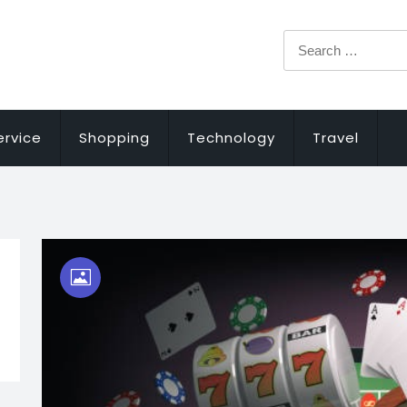
Search
for:
ervice
Shopping
Technology
Travel