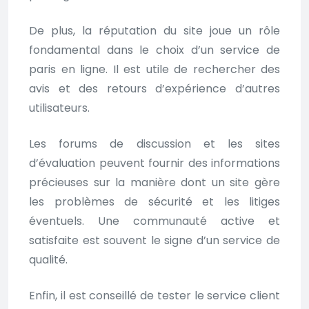
De plus, la réputation du site joue un rôle
fondamental dans le choix d’un service de
paris en ligne. Il est utile de rechercher des
avis et des retours d’expérience d’autres
utilisateurs.
Les forums de discussion et les sites
d’évaluation peuvent fournir des informations
précieuses sur la manière dont un site gère
les problèmes de sécurité et les litiges
éventuels. Une communauté active et
satisfaite est souvent le signe d’un service de
qualité.
Enfin, il est conseillé de tester le service client