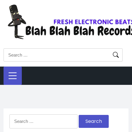
Skip
to
content
Search
for:
Search
for: