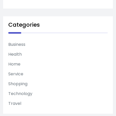
Categories
Business
Health
Home
Service
Shopping
Technology
Travel