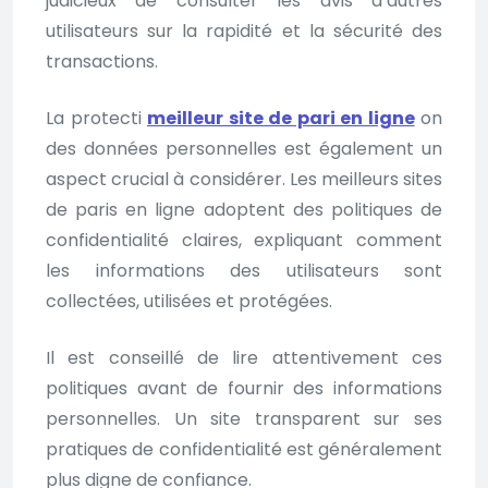
judicieux de consulter les avis d’autres
utilisateurs sur la rapidité et la sécurité des
transactions.
La protecti
meilleur site de pari en ligne
on
des données personnelles est également un
aspect crucial à considérer. Les meilleurs sites
de paris en ligne adoptent des politiques de
confidentialité claires, expliquant comment
les informations des utilisateurs sont
collectées, utilisées et protégées.
Il est conseillé de lire attentivement ces
politiques avant de fournir des informations
personnelles. Un site transparent sur ses
pratiques de confidentialité est généralement
plus digne de confiance.