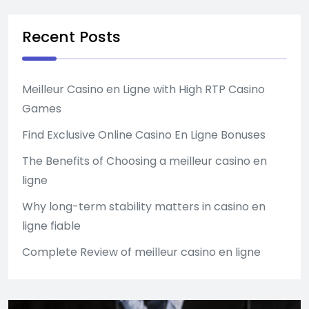
Recent Posts
Meilleur Casino en Ligne with High RTP Casino
Games
Find Exclusive Online Casino En Ligne Bonuses
The Benefits of Choosing a meilleur casino en
ligne
Why long-term stability matters in casino en
ligne fiable
Complete Review of meilleur casino en ligne