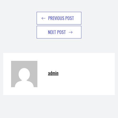
PREVIOUS POST
NEXT POST
admin