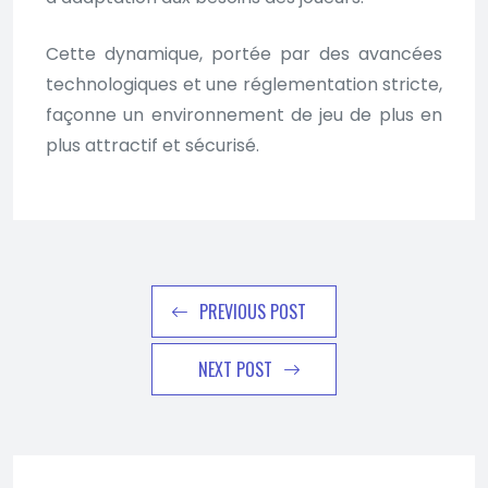
Cette dynamique, portée par des avancées
technologiques et une réglementation stricte,
façonne un environnement de jeu de plus en
plus attractif et sécurisé.
PREVIOUS POST
NEXT POST