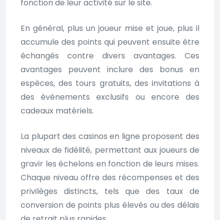
fonction de leur activité sur le site.
En général, plus un joueur mise et joue, plus il
accumule des points qui peuvent ensuite être
échangés contre divers avantages. Ces
avantages peuvent inclure des bonus en
espèces, des tours gratuits, des invitations à
des événements exclusifs ou encore des
cadeaux matériels.
La plupart des casinos en ligne proposent des
niveaux de fidélité, permettant aux joueurs de
gravir les échelons en fonction de leurs mises.
Chaque niveau offre des récompenses et des
privilèges distincts, tels que des taux de
conversion de points plus élevés ou des délais
de retrait plus rapides.