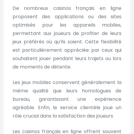
De nombreux casinos français en ligne
proposent des applications ou des sites
optimisés pour les appareils mobiles,
permettant aux joueurs de profiter de leurs
jeux préférés où qu’ils soient. Cette flexibilité
est particulièrement appréciée par ceux qui
souhaitent jouer pendant leurs trajets ou lors
de moments de détente.
Les jeux mobiles conservent généralement la
même qualité que leurs homologues de
bureau, garantissant une expérience
agréable. Enfin, le service clientèle joue un
rôle crucial dans la satisfaction des joueurs.
Les casinos français en ligne offrent souvent