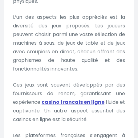
physiques.
L’un des aspects les plus appréciés est la
diversité des jeux proposés. Les joueurs
peuvent choisir parmi une vaste sélection de
machines à sous, de jeux de table et de jeux
avec croupiers en direct, chacun offrant des
graphismes de haute qualité et des
fonctionnalités innovantes.
Ces jeux sont souvent développés par des
fournisseurs de renom, garantissant une
expérience
casino francais en ligne
fluide et
captivante. Un autre aspect essentiel des
casinos en ligne est la sécurité.
Les plateformes françaises s’engagent à