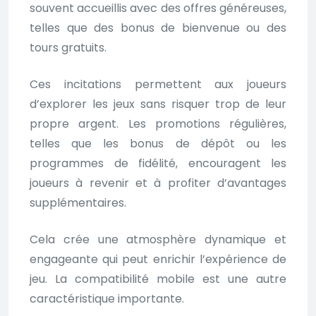
souvent accueillis avec des offres généreuses,
telles que des bonus de bienvenue ou des
tours gratuits.
Ces incitations permettent aux joueurs
d’explorer les jeux sans risquer trop de leur
propre argent. Les promotions régulières,
telles que les bonus de dépôt ou les
programmes de fidélité, encouragent les
joueurs à revenir et à profiter d’avantages
supplémentaires.
Cela crée une atmosphère dynamique et
engageante qui peut enrichir l’expérience de
jeu. La compatibilité mobile est une autre
caractéristique importante.