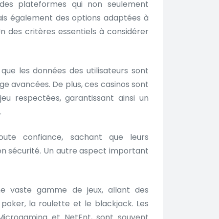
 des plateformes qui non seulement
mais également des options adaptées à
 Un des critères essentiels à considérer
t que les données des utilisateurs sont
e avancées. De plus, ces casinos sont
eu respectées, garantissant ainsi un
.
oute confiance, sachant que leurs
en sécurité. Un autre aspect important
ne vaste gamme de jeux, allant des
ker, la roulette et le blackjack. Les
 Microgaming et NetEnt, sont souvent