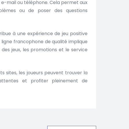
t, e-mail ou téléphone. Cela permet aux
oblèmes ou de poser des questions
ribue à une expérience de jeu positive
n ligne francophone de qualité implique
 des jeux, les promotions et le service
 sites, les joueurs peuvent trouver la
ttentes et profiter pleinement de