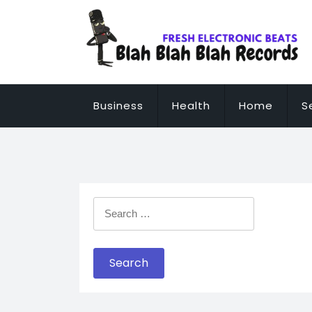
Skip
to
content
Business
Health
Home
S
Search
for: