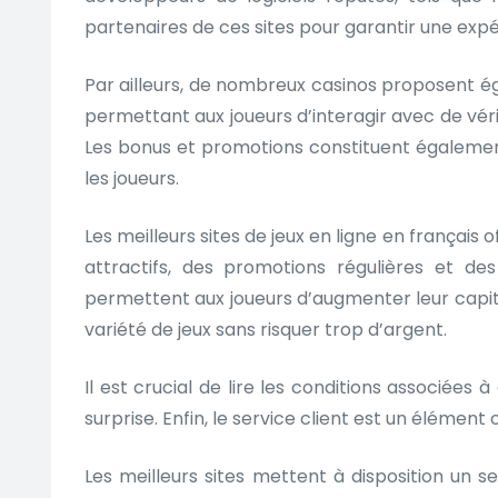
partenaires de ces sites pour garantir une expé
Par ailleurs, de nombreux casinos proposent ég
permettant aux joueurs d’interagir avec de véri
Les bonus et promotions constituent égalemen
les joueurs.
Les meilleurs sites de jeux en ligne en françai
attractifs, des promotions régulières et de
permettent aux joueurs d’augmenter leur capita
variété de jeux sans risquer trop d’argent.
Il est crucial de lire les conditions associées
surprise. Enfin, le service client est un élément 
Les meilleurs sites mettent à disposition un s