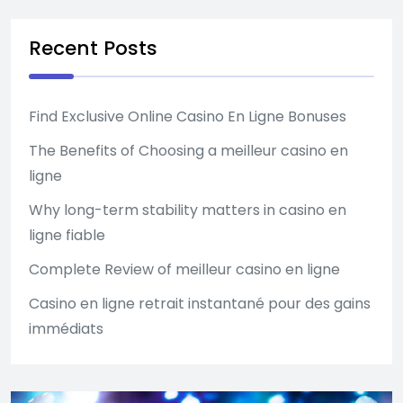
Recent Posts
Find Exclusive Online Casino En Ligne Bonuses
The Benefits of Choosing a meilleur casino en
ligne
Why long-term stability matters in casino en
ligne fiable
Complete Review of meilleur casino en ligne
Casino en ligne retrait instantané pour des gains
immédiats