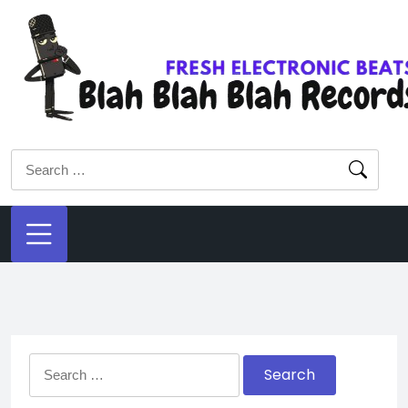
Skip
to
content
Search
for:
Search
for: