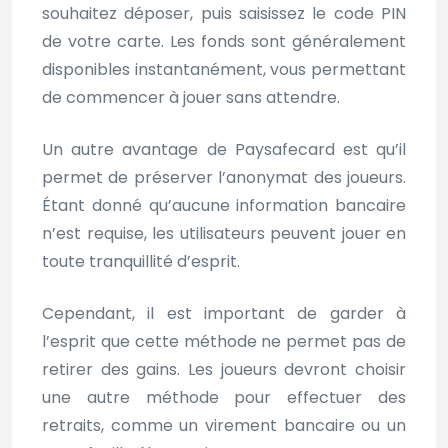
souhaitez déposer, puis saisissez le code PIN
de votre carte. Les fonds sont généralement
disponibles instantanément, vous permettant
de commencer à jouer sans attendre.
Un autre avantage de Paysafecard est qu’il
permet de préserver l’anonymat des joueurs.
Étant donné qu’aucune information bancaire
n’est requise, les utilisateurs peuvent jouer en
toute tranquillité d’esprit.
Cependant, il est important de garder à
l’esprit que cette méthode ne permet pas de
retirer des gains. Les joueurs devront choisir
une autre méthode pour effectuer des
retraits, comme un virement bancaire ou un