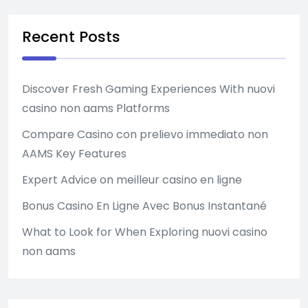
Recent Posts
Discover Fresh Gaming Experiences With nuovi
casino non aams Platforms
Compare Casino con prelievo immediato non
AAMS Key Features
Expert Advice on meilleur casino en ligne
Bonus Casino En Ligne Avec Bonus Instantané
What to Look for When Exploring nuovi casino
non aams