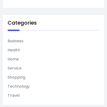
Categories
Business
Health
Home
Service
Shopping
Technology
Travel